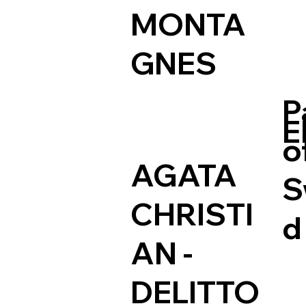
MONTA
GNES
P
E
o
AGATA
S
CHRISTI
d
AN -
DELITTO