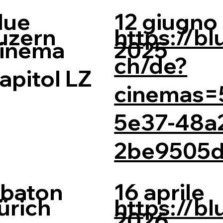
lue
12 giugno
uzern
https://b
inema
2025
ch/de?
apitol LZ
cinemas=
5e37-48a
2be9505d
baton
16 aprile
ürich
https://b
2026