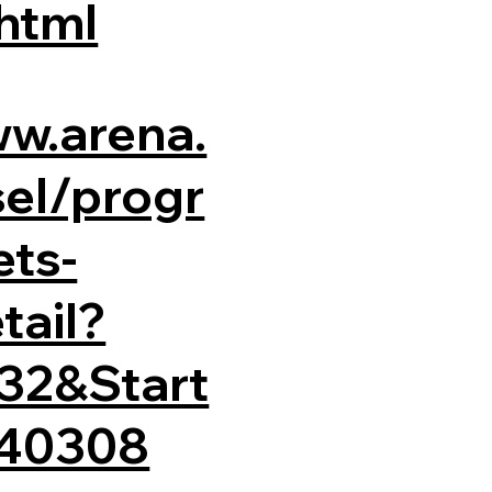
html
ww.arena.
el/progr
ts-
tail?
32&Start
40308