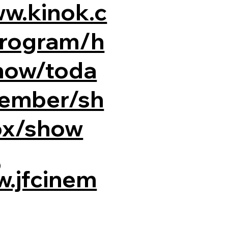
ww.kinok.c
program/h
how/toda
ember/sh
ox/show
o
w.jfcinem