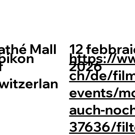
athé Mall
12 febbra
bikon
https://w
f
2026
ch/de/fil
witzerlan
events/mo
auch-noch
37636/filt