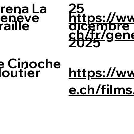
rena La
25
enève
https://w
raille
dicembre
ch/fr/gen
2025
e Cinoche
outier
https://w
e.ch/film