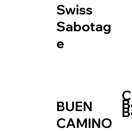
Swiss
Sabotag
e
C
B
BUEN
B
CAMINO