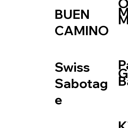
O
M
BUEN
M
CAMINO
P
Swiss
G
B
Sabotag
e
K