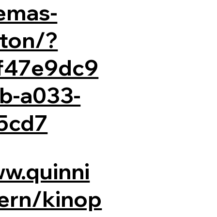
emas-
ton/?
=f47e9dc9
b-a033-
5cd7
ww.quinni
ern/kinop