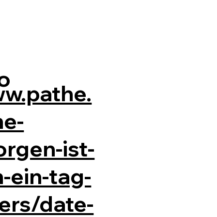
io
ww.pathe.
me-
rgen-ist-
-ein-tag-
ers/date-