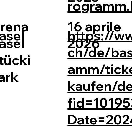
rogramm.
rena
16 aprile
asel
https://w
asel
2026
ch/de/bas
tücki
amm/ticke
ark
kaufen/de
fid=10195
Date=202