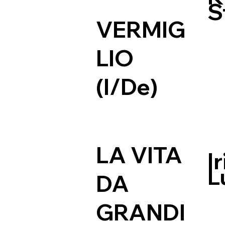
S
VERMIG
LIO
(I/De)
LA VITA
I
L
DA
GRANDI