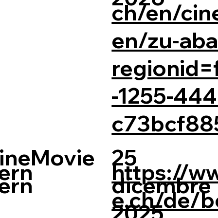
ch/en/cin
en/zu-aba
regionid
-1255-444
c73bcf88
ineMovie
25
ern
https://w
ern
dicembre
e.ch/de/b
2025