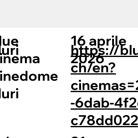
lue
16 aprile
uri
https://b
inema
2026
ch/en?
inedome
cinemas=
uri
-6dab-4f2
c78dd022