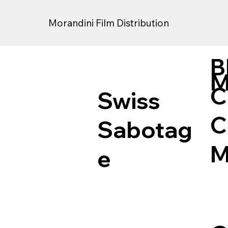
Morandini Film Distribution
B
M
C
Swiss
C
Sabotag
M
e