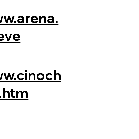
ww.arena.
eve
ww.cinoch
s.htm