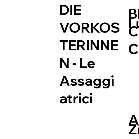
DIE
B
L
VORKOS
C
TERINNE
C
N - Le
Assaggi
atrici
A
Z