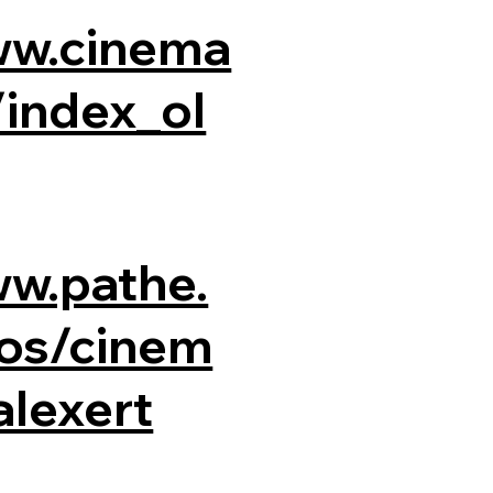
ww.cinema
index_ol
ww.pathe.
os/cinem
alexert