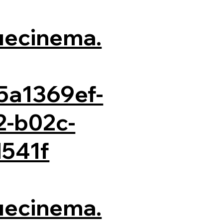
luecinema.
5a1369ef-
2-b02c-
541f
luecinema.