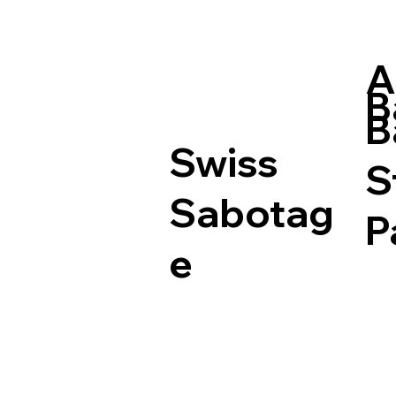
A
B
B
Swiss
S
Sabotag
P
e