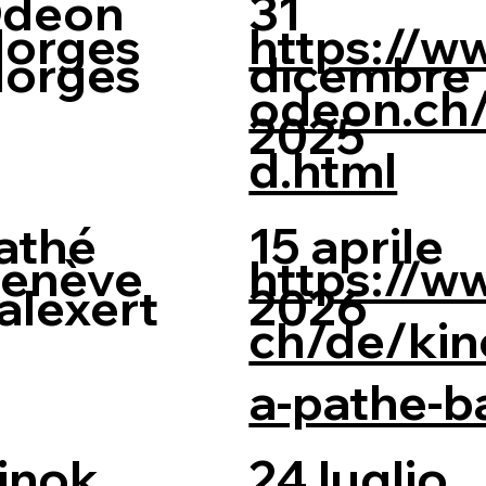
deon
31
orges
https://w
orges
dicembre
odeon.ch/
2025
d.html
athé
15 aprile
enève
https://w
alexert
2026
ch/de/kin
a-pathe-b
inok
24 luglio