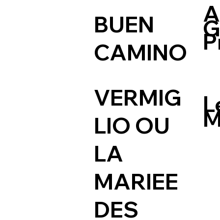
A
BUEN
G
P
CAMINO
VERMIG
L
M
LIO OU
LA
MARIEE
DES