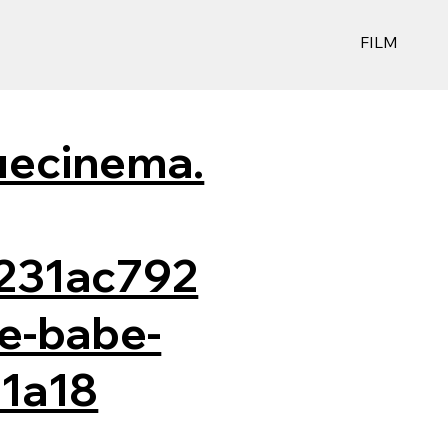
FILM
luecinema.
231ac792
e-babe-
1a18