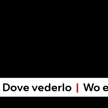
Dove vederlo
|
Wo es