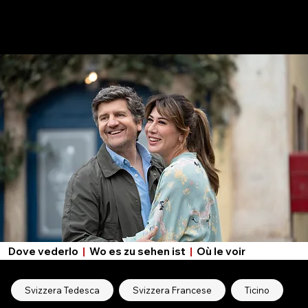
Dove vederlo
|
Wo es zu sehen ist
|
Où le voir
Svizzera Tedesca
Svizzera Francese
Ticino